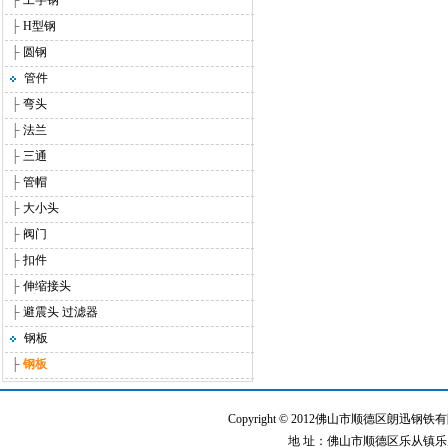
├
工字钢
├
H型钢
├
圆钢
管件
├
弯头
├
法兰
├
三通
├
管帽
├
大小头
├
阀门
├
扣件
├
伸缩接头
├
避震头 过滤器
钢板
├
钢板
Copyright © 2012佛山市顺德区朗迅钢铁有限公
地 址：佛山市顺德区乐从镇乐