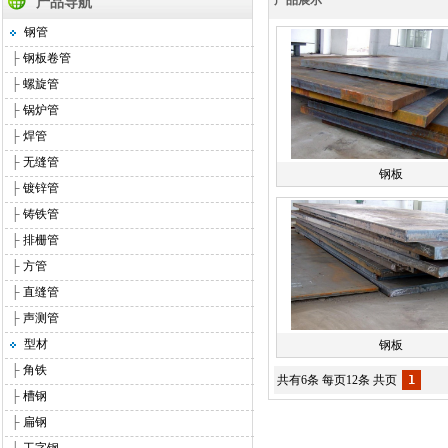
产品展示
产品导航
钢管
├
钢板卷管
├
螺旋管
├
锅炉管
├
焊管
├
无缝管
钢板
├
镀锌管
├
铸铁管
├
排栅管
├
方管
├
直缝管
├
声测管
型材
钢板
├
角铁
共有6条 每页12条 共页
1
├
槽钢
├
扁钢