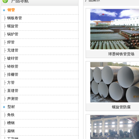
产品展示
产品导航
钢管
├
钢板卷管
├
螺旋管
├
锅炉管
├
焊管
├
无缝管
球墨铸铁管货场
├
镀锌管
├
铸铁管
├
排栅管
├
方管
├
直缝管
├
声测管
型材
螺旋管防腐
├
角铁
├
槽钢
├
扁钢