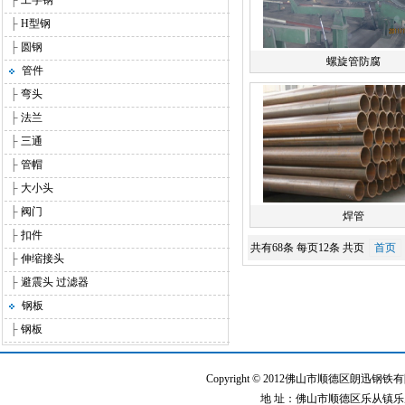
├
工字钢
├
H型钢
├
圆钢
螺旋管防腐
管件
├
弯头
├
法兰
├
三通
├
管帽
├
大小头
├
阀门
焊管
├
扣件
共有68条 每页12条 共页
首页
├
伸缩接头
├
避震头 过滤器
钢板
├
钢板
Copyright © 2012佛山市顺德区朗迅钢铁有限公
地 址：佛山市顺德区乐从镇乐