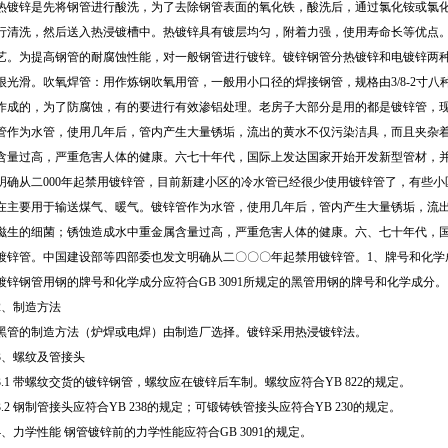
热镀锌是先将钢管进行酸洗，为了去除钢管表面的氧化铁，酸洗后，通过氯化铵或氯
行清洗，然后送入热浸镀槽中。热镀锌具有镀层均匀，附着力强，使用寿命长等优点
艺。为提高钢管的耐腐蚀性能，对一般钢管进行镀锌。镀锌钢管分热镀锌和电镀锌两
很光滑。吹氧焊管：用作炼钢吹氧用管，一般用小口径的焊接钢管，规格由3/8-2寸八种。用0
作成的，为了防腐蚀，有的要进行有效渗铝处理。老房子大部分是用的都是镀锌管，
管作为水管，使用几年后，管内产生大量锈垢，流出的黄水不仅污染洁具，而且夹杂
含量过高，严重危害人体的健康。六七十年代，国际上发达国家开始开发新型管材，
明确从二000年起禁用镀锌管，目前新建小区的冷水管已经很少使用镀锌管了，有些
在主要用于输送煤气、暖气。镀锌管作为水管，使用几年后，管内产生大量锈垢，流
滋生的细菌；锈蚀造成水中重金属含量过高，严重危害人体的健康。六、七十年代，
镀锌管。中国建设部等四部委也发文明确从二〇〇〇年起禁用镀锌管。1、牌号和化学
镀锌钢管用钢的牌号和化学成分应符合GB 3091所规定的黑管用钢的牌号和化学成分。
2、制造方法
黑管的制造方法（炉焊或电焊）由制造厂选择。镀锌采用热浸镀锌法。
3、螺纹及管接头
3.1 带螺纹交货的镀锌钢管，螺纹应在镀锌后车制。螺纹应符合YB 822的规定。
3.2 钢制管接头应符合YB 238的规定；可锻铸铁管接头应符合YB 230的规定。
4、力学性能 钢管镀锌前的力学性能应符合GB 3091的规定。