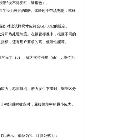
浸渍5次不得变红（镀铜色）。
弯曲半径为外径的8倍。试验时不带填充物，试样
对比试样尺寸应符合GB 3092的规定。
成分和热处理制度。在钢管标准中，根据不同的
性指标，还有用户要求的高、低温性能等。
得的应力（σ），称为抗拉强度（σb），单位为
的应力，称屈服点。若力发生下降时，则应区分
当不计初始瞬时效应时，屈服阶段中的最小应力。
。
以σ表示，单位为%。计算公式为：